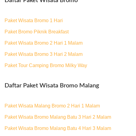
Daftar Paket Wisata Bromo
Paket Wisata Bromo 1 Hari
Paket Bromo Piknik Breakfast
Paket Wisata Bromo 2 Hari 1 Malam
Paket Wisata Bromo 3 Hari 2 Malam
Paket Tour Camping Bromo Milky Way
Daftar Paket Wisata Bromo Malang
Paket Wisata Malang Bromo 2 Hari 1 Malam
Paket Wisata Bromo Malang Batu 3 Hari 2 Malam
Paket Wisata Bromo Malang Batu 4 Hari 3 Malam